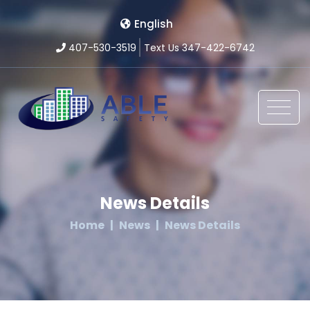
English
407-530-3519
Text Us 347-422-6742
News Details
Home
News
News Details