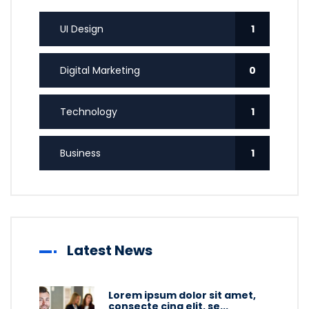
UI Design
1
Digital Marketing
0
Technology
1
Business
1
Latest News
Lorem ipsum dolor sit amet,
consecte cing elit, se...